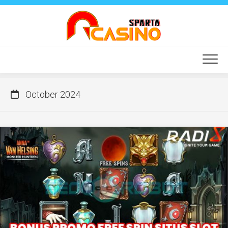
Skip
to
content
October 2024