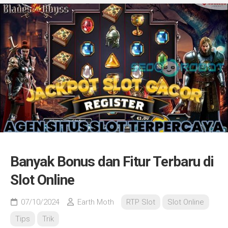
Banyak Bonus dan Fitur Terbaru di
Slot Online
07/10/2024
Earth Moth
RTP Slot
Slot Online
Tips
Trik