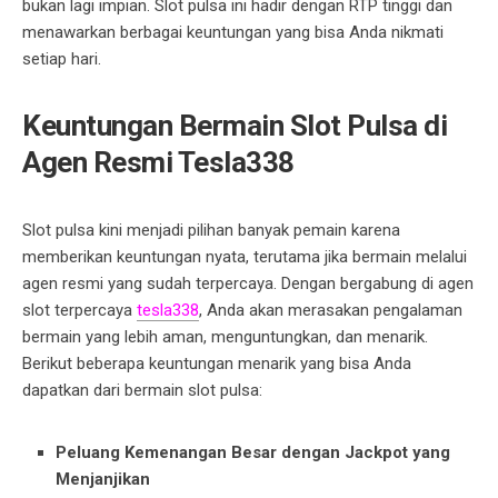
bukan lagi impian. Slot pulsa ini hadir dengan RTP tinggi dan
menawarkan berbagai keuntungan yang bisa Anda nikmati
setiap hari.
Keuntungan Bermain Slot Pulsa di
Agen Resmi Tesla338
Slot pulsa kini menjadi pilihan banyak pemain karena
memberikan keuntungan nyata, terutama jika bermain melalui
agen resmi yang sudah terpercaya.
Dengan bergabung di agen
slot terpercaya
tesla338
, Anda akan merasakan pengalaman
bermain yang lebih aman, menguntungkan, dan menarik.
Berikut beberapa keuntungan menarik yang bisa Anda
dapatkan dari bermain slot pulsa:
Peluang Kemenangan Besar dengan Jackpot yang
Menjanjikan