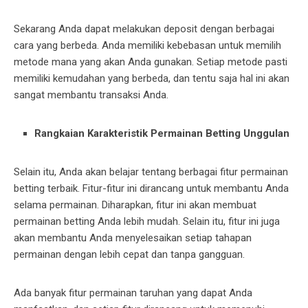
Sekarang Anda dapat melakukan deposit dengan berbagai
cara yang berbeda.
Anda memiliki kebebasan untuk memilih
metode mana yang akan Anda gunakan. Setiap metode pasti
memiliki kemudahan yang berbeda, dan tentu saja hal ini akan
sangat membantu transaksi Anda.
Rangkaian Karakteristik Permainan Betting Unggulan
Selain itu, Anda akan belajar tentang berbagai fitur permainan
betting terbaik. Fitur-fitur ini dirancang untuk membantu Anda
selama permainan.
Diharapkan, fitur ini akan membuat
permainan betting Anda lebih mudah. Selain itu, fitur ini juga
akan membantu Anda menyelesaikan setiap tahapan
permainan dengan lebih cepat dan tanpa gangguan.
Ada banyak fitur permainan taruhan yang dapat Anda