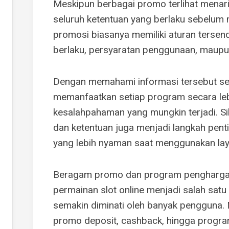
Meskipun berbagai promo terlihat menar
seluruh ketentuan yang berlaku sebelum 
promosi biasanya memiliki aturan tersen
berlaku, persyaratan penggunaan, maup
Dengan memahami informasi tersebut se
memanfaatkan setiap program secara leb
kesalahpahaman yang mungkin terjadi. Si
dan ketentuan juga menjadi langkah pen
yang lebih nyaman saat menggunakan lay
Beragam promo dan program penghargaa
permainan slot online menjadi salah satu
semakin diminati oleh banyak pengguna. 
promo deposit, cashback, hingga progra