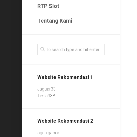
RTP Slot
Poker
Fishing
Tentang Kami
Games
Website Rekomendasi 1
Jaguar33
Tesla338
Website Rekomendasi 2
agen gacor