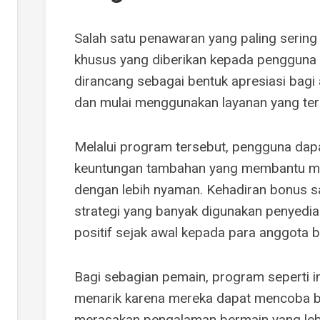
Salah satu penawaran yang paling sering
khusus yang diberikan kepada pengguna 
dirancang sebagai bentuk apresiasi bagi
dan mulai menggunakan layanan yang ter
Melalui program tersebut, pengguna da
keuntungan tambahan yang membantu mere
dengan lebih nyaman. Kehadiran bonus sa
strategi yang banyak digunakan penyedi
positif sejak awal kepada para anggota 
Bagi sebagian pemain, program seperti 
menarik karena mereka dapat mencoba ber
merasakan pengalaman bermain yang lebih 