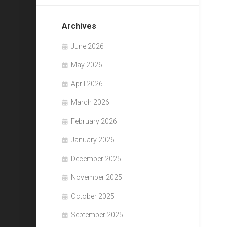
Archives
June 2026
May 2026
April 2026
March 2026
February 2026
January 2026
December 2025
November 2025
October 2025
September 2025