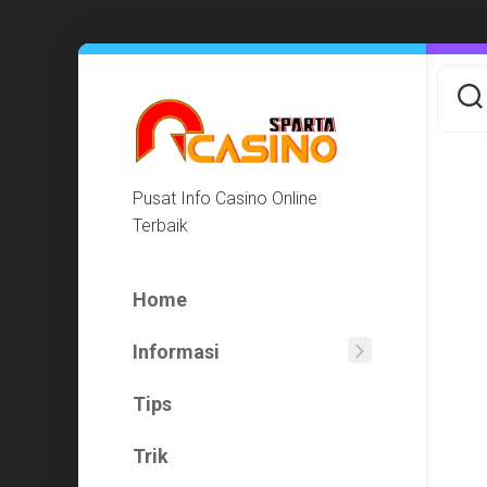
Skip
to
content
Pusat Info Casino Online
Terbaik
Home
Informasi
Slot
Online
Tips
Sportsbo
Trik
Live
Casino