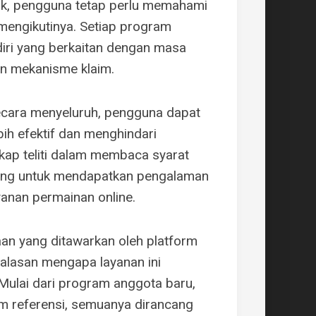
ik, pengguna tetap perlu memahami
mengikutinya. Setiap program
diri yang berkaitan dengan masa
un mekanisme klaim.
cara menyeluruh, pengguna dapat
ih efektif dan menghindari
kap teliti dalam membaca syarat
ting untuk mendapatkan pengalaman
anan permainan online.
n yang ditawarkan oleh platform
 alasan mengapa layanan ini
Mulai dari program anggota baru,
m referensi, semuanya dirancang