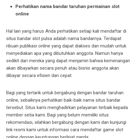
Perhatikan nama bandar taruhan permainan slot
online
Hal lain yang harus Anda perhatikan setiap kali mendaftar di
situs bandar slot pulsa adalah nama bandarnya. Terdapat
ribuan publikasi online yang dapat diakses dan mudah untuk
menyediakan apa yang dibutuhkan anggota.
Namun hanya
sedikit dari mereka yang dapat menjamin bahwa kemenangan
akan dibayarkan secara penuh atau bisnis anggota akan
dibayar secara efisien dan cepat.
Bagi yang tertarik untuk bergabung dengan bandar taruhan
online, sebaiknya perhatikan baik-baik nama situs bandar
tersebut.
Situs kami menghadirkan pelayanan terbaik kepada
member setia kami. Bagi yang belum memiliki situs
rekomendasi, silahkan bergabung dengan kami dan kunjungi
link resmi kami untuk informasi cara mendaftar game slot
online dengan keuntungan berlipat ganda.