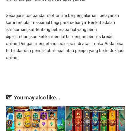
Sebagai situs bandar slot online berpengalaman, pelayanan
kami terbukti maksimal bagi para setianya. Berikut adalah
ikhtisar singkat tentang beberapa hal yang perlu
dipertimbangkan ketika mendaftar dengan penulis kredit
online.
Dengan mengetahui poin-poin di atas, maka Anda bisa
terhindar dari penulis abal-abal atau penipu yang berkedok judi
online.
You may also like...