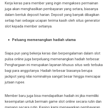
Kerja keras para member yang ingin mengakses permainan
juga akan menghasilkan pembayaran yang setara, biasanya
dalam bentuk deposit harian. Deposit yang banyak dibagikan
setiap hari sebagai ucapan terima kasih oleh situs generator
slot kepada member setianya.
Peluang memenangkan hadiah utama
Siapa pun yang bekerja keras dan berpengalaman dalam slot
pulsa online juga berpeluang memenangkan hadiah terbesar.
Penghargaan ini merupakan layanan khusus situs web terbuka
bagi para anggotanya.
Hadiah terbesar biasanya berupa
jackpot yang nilai nominalnya sangat besar hingga mencapai
jutaan rupee.
Member baru juga bisa mendapatkan hadiah ini jika memiliki
kesempatan untuk bermain game slot online secara rutin dan
menang secara rutin.
Kasino kami menawarkan pembayaran