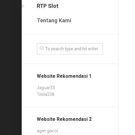
RTP Slot
Poker
Fishing
Tentang Kami
Games
Website Rekomendasi 1
Jaguar33
Tesla338
Website Rekomendasi 2
agen gacor