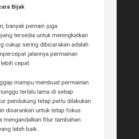
ara Bijak
m, banyak pemain juga
yang tersedia untuk meningkatkan
ng cukup sering dibicarakan adalah
percepat jalannya permainan
lebih cepat.
dianggap mampu membuat permainan
nunggu terlalu lama di setiap
ur pendukung tetap perlu dilakukan
in disarankan untuk tetap fokus
ya mengandalkan fitur tambahan
ang lebih baik.