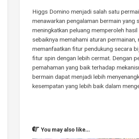
Higgs Domino menjadi salah satu permai
menawarkan pengalaman bermain yang se
meningkatkan peluang memperoleh hasil 
sebaiknya memahami aturan permainan, m
memanfaatkan fitur pendukung secara bi
fitur spin dengan lebih cermat. Dengan 
pemahaman yang baik terhadap mekanis
bermain dapat menjadi lebih menyenang
kesempatan yang lebih baik dalam menge
You may also like...