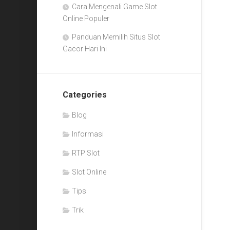
Cara Mengenali Game Slot
Online Populer
Panduan Memilih Situs Slot
Gacor Hari Ini
Categories
Blog
Informasi
RTP Slot
Slot Online
Tips
Trik