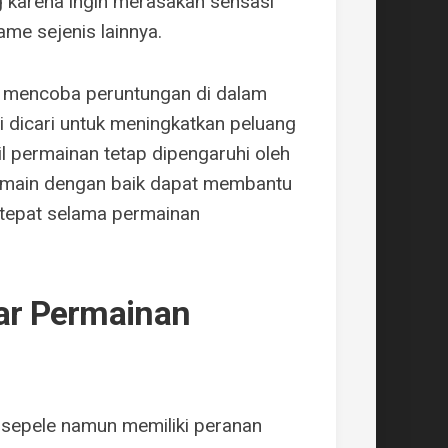
g karena ingin merasakan sensasi
me sejenis lainnya.
 mencoba peruntungan di dalam
ai dicari untuk meningkatkan peluang
 permainan tetap dipengaruhi oleh
rmain dengan baik dapat membantu
 tepat selama permainan
ar Permainan
 sepele namun memiliki peranan