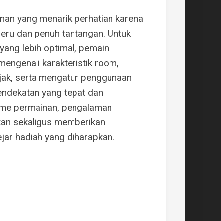
nan yang menarik perhatian karena
ru dan penuh tantangan. Untuk
yang lebih optimal, pemain
engenali karakteristik room,
jak, serta mengatur penggunaan
pendekatan yang tepat dan
me permainan, pengalaman
kan sekaligus memberikan
jar hadiah yang diharapkan.