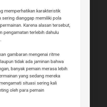
 memperhatikan karakteristik
sering dianggap memiliki pola
a permainan. Karena alasan tersebut,
n pengamatan terlebih dahulu
a.
kan gambaran mengenai ritme
laupun tidak ada jaminan bahwa
ngan, banyak pemain merasa lebih
permainan yang sedang mereka
mengamati situasi sering kali
nting oleh para pemain