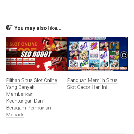
You may also like...
Pilihan Situs Slot Online
Panduan Memilih Situs
Yang Banyak
Slot Gacor Hari Ini
Memberikan
Keuntungan Dan
Beragam Permainan
Menarik