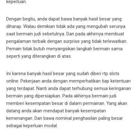
keperluan.
Dengan begitu, anda dapat bawa banyak hasil besar yang
diharap.
Walau demikian tidak ada yang mengubah serunya
saat bermain judi sebetulnya. Dan pada akhirnya membuat
pengalaman terbaik dengan surprise yang tidak terlewatkan.
Pemain tidak butuh menyangsikan langkah bermain sama
seperti yang diterangkan di atas.
Ini karena banyak hasil besar yang sudah diberi rtp slots
online. Pekerjaan anda dengan memperhatikan tiap ketentuan
yang terdapat.
Nanti anda dapat terhubung semua keringanan
bermain yang dipersiapkan. Pada akhirnya bermain judi
memberi kesempatan besar di dalam permainan. Yang akan
datang anda akan mendapat banyak kesempatan
kemenangan. Dan bawa nominal penghasilan paling besar
sebagai keperluan modal.