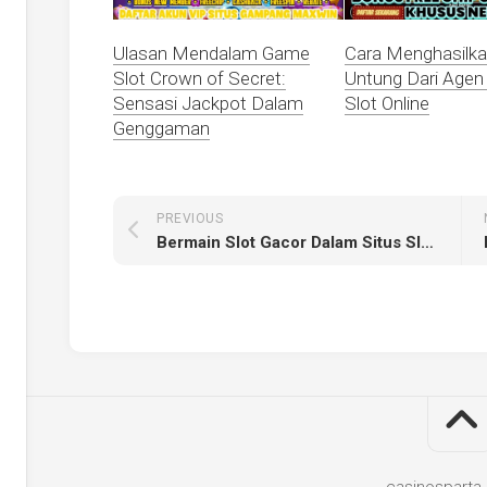
Ulasan Mendalam Game
Cara Menghasilk
Slot Crown of Secret:
Untung Dari Age
Sensasi Jackpot Dalam
Slot Online
Genggaman
PREVIOUS
Bermain Slot Gacor Dalam Situs Slot Online Terbaik
casinosparta