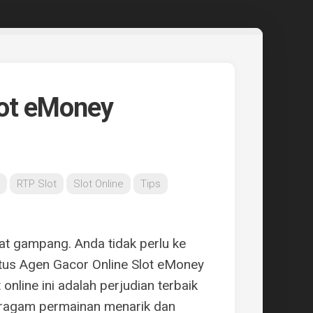
lot eMoney
RTP Slot
Slot Online
Tips
at gampang. Anda tidak perlu ke
situs Agen Gacor Online Slot eMoney
t online ini adalah perjudian terbaik
eragam permainan menarik dan