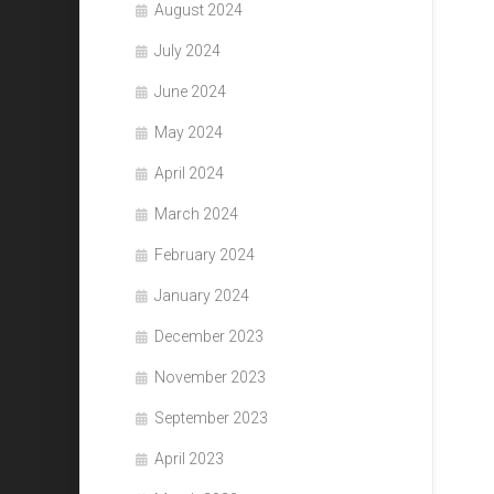
August 2024
July 2024
June 2024
May 2024
April 2024
March 2024
February 2024
January 2024
December 2023
November 2023
September 2023
April 2023