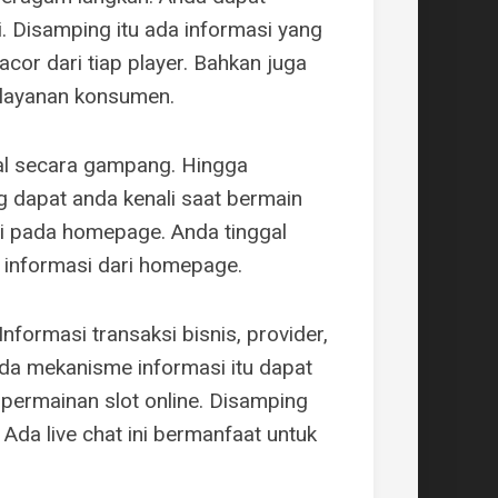
i.
Disamping itu ada informasi yang
acor dari tiap player. Bahkan juga
a layanan konsumen.
nal secara gampang.
Hingga
 dapat anda kenali saat bermain
asi pada homepage. Anda tinggal
m informasi dari homepage.
formasi transaksi bisnis, provider,
ada mekanisme informasi itu dapat
permainan slot online.
Disamping
. Ada live chat ini bermanfaat untuk