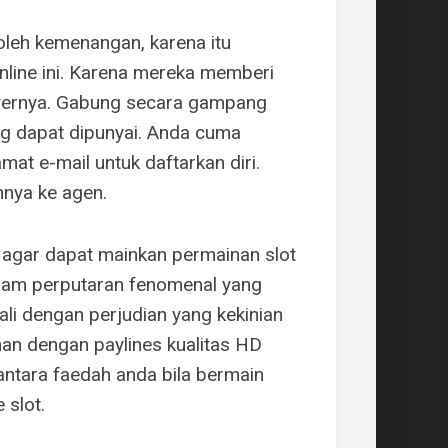
oleh kemenangan, karena itu
nline ini. Karena mereka memberi
yernya.
Gabung secara gampang
ng dapat dipunyai. Anda cuma
at e-mail untuk daftarkan diri.
nnya ke agen.
agar dapat mainkan permainan slot
ragam perputaran fenomenal yang
i dengan perjudian yang kekinian
an dengan paylines kualitas HD
iantara faedah anda bila bermain
 slot.