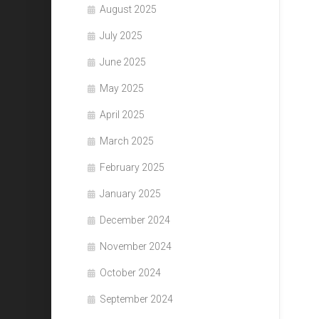
August 2025
July 2025
June 2025
May 2025
April 2025
March 2025
February 2025
January 2025
December 2024
November 2024
October 2024
September 2024