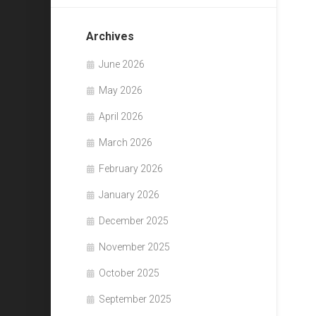
Archives
June 2026
May 2026
April 2026
March 2026
February 2026
January 2026
December 2025
November 2025
October 2025
September 2025