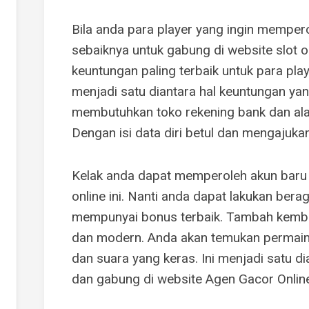
Bila anda para player yang ingin memper
sebaiknya untuk gabung di website slot o
keuntungan paling terbaik untuk para pla
menjadi satu diantara hal keuntungan ya
membutuhkan toko rekening bank dan alam
Dengan isi data diri betul dan mengajuka
Kelak anda dapat memperoleh akun baru 
online ini. Nanti anda dapat lakukan be
mempunyai bonus terbaik. Tambah kembal
dan modern.
Anda akan temukan permain
dan suara yang keras. Ini menjadi satu d
dan gabung di website Agen Gacor Online