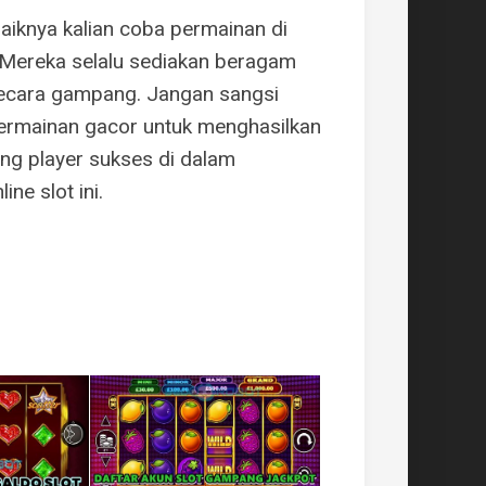
aiknya kalian coba permainan di
 Mereka selalu sediakan beragam
secara gampang.
Jangan sangsi
permainan gacor untuk menghasilkan
ng player sukses di dalam
ne slot ini.