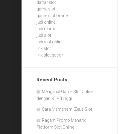
daftar slot
game slot
game slot online
judi online
judi resmi
judi slot
judi slot online
link slot
link slot gacor
Recent Posts
Mengenal Game Slot Online
dengan RTP Tinggi
Cara Memahami Zeus Slot
Ragam Promo Menarik
Platform Slot Online