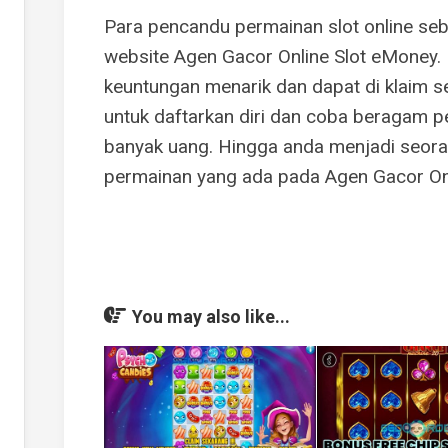
Para pencandu permainan slot online seb
website Agen Gacor Online Slot eMoney.
keuntungan menarik dan dapat di klaim 
untuk daftarkan diri dan coba beragam 
banyak uang. Hingga anda menjadi seora
permainan yang ada pada Agen Gacor Onli
You may also like...