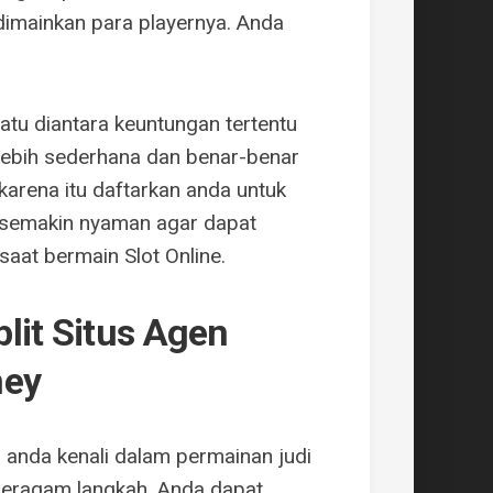
dimainkan para playernya. Anda
atu diantara keuntungan tertentu
lebih sederhana dan benar-benar
karena itu daftarkan anda untuk
n semakin nyaman agar dapat
at bermain Slot Online.
lit Situs Agen
ney
 anda kenali dalam permainan judi
t beragam langkah. Anda dapat